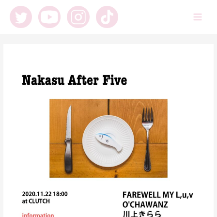
内
容
Main
を
ス
Men
キ
ッ
プ