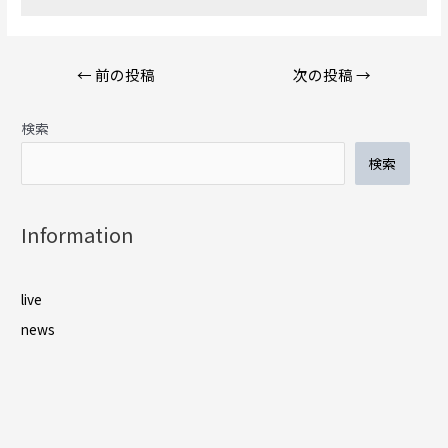
投
←
前の投稿
次の投稿
→
稿
ナ
検索
ビ
ゲ
検索
ー
シ
ョ
Information
ン
live
news