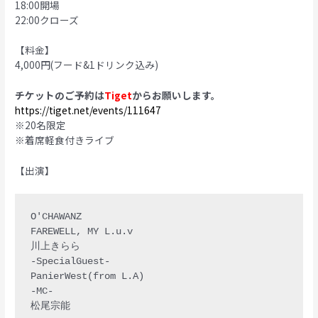
18:00開場
22:00クローズ
【料金】
4,000円(フード&1ドリンク込み)
チケットのご予約は
Tiget
からお願いします。
https://tiget.net/events/111647
※20名限定
※着席軽食付きライブ
【出演】
O'CHAWANZ

FAREWELL, MY L.u.v

川上きらら

-SpecialGuest-

PanierWest(from L.A)

-MC-
