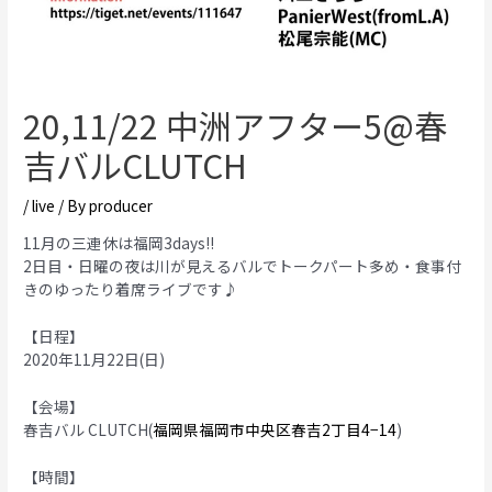
20,11/22 中洲アフター5@春
吉バルCLUTCH
/
live
/ By
producer
11月の三連休は福岡3days!!
2日目・日曜の夜は川が見えるバルでトークパート多め・食事付
きのゆったり着席ライブです♪
【日程】
2020年11月22日(日)
【会場】
春吉バル CLUTCH(
福岡県福岡市中央区春吉2丁目4−14
)
【時間】