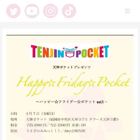
内
容
Main
を
ス
Men
キ
ッ
プ