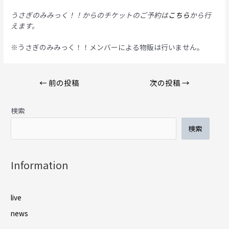
うさぎのみみっく！！からのチケットのご予約は
こちら
から行
えます。
※うさぎのみみっく！！メンバーによる物販は行いません。
投
←
前の投稿
次の投稿
→
稿
ナ
検索
ビ
ゲ
検索
ー
シ
ョ
Information
ン
live
news