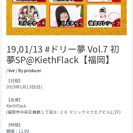
19,01/13 #ドリー夢 Vol.7 初
夢SP@KiethFlack【福岡】
/
live
/ By
producer
【日程】
2019年1月13日(日)
【会場】
KiethFlack
(福岡市中央区舞鶴１丁目８−２８ マジックスクエアビル1/2F)
【時間】
開場：11:00