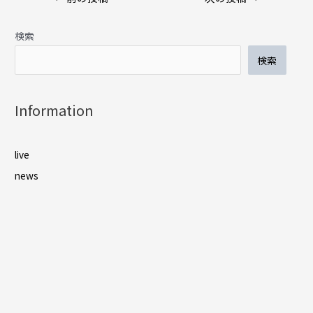
稿
ナ
検索
ビ
ゲ
検索
ー
シ
ョ
Information
ン
live
news