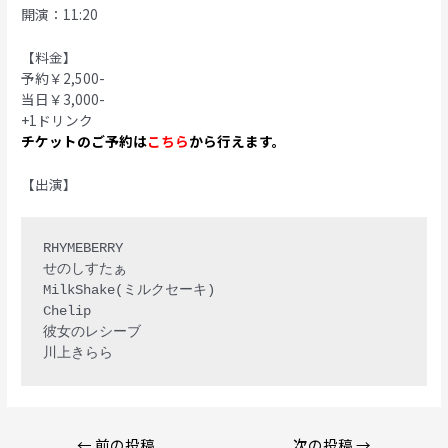
開演：11:20
【料金】
予約￥2,500-
当日￥3,000-
+1ドリンク
チケットのご予約は
こちら
から行えます。
【出演】
RHYMEBERRY

せのしすたぁ

MilkShake(ミルクセーキ)

Chelip

彼女のレシーブ

投
←
前の投稿
次の投稿
→