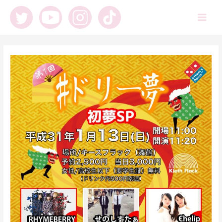
内
容
Main
を
ス
Men
キ
ッ
プ