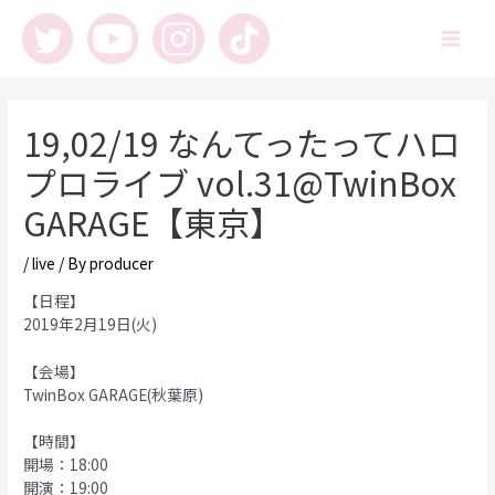
内
容
Main
を
ス
Men
キ
ッ
19,02/19 なんてったってハロ
プ
プロライブ vol.31@TwinBox
GARAGE【東京】
/
live
/ By
producer
【日程】
2019年2月19日(火)
【会場】
TwinBox GARAGE(秋葉原)
【時間】
開場：18:00
開演：19:00