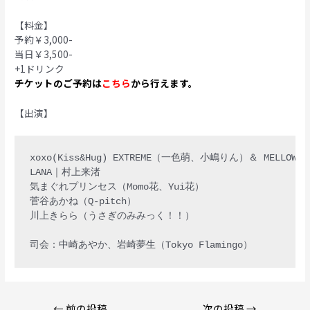
【料金】
予約￥3,000-
当日￥3,500-
+1ドリンク
チケットのご予約は
こちら
から行えます。
【出演】
xoxo(Kiss&Hug) EXTREME（一色萌、小嶋りん）＆ MELLOW GRE
LANA｜村上来渚

気まぐれプリンセス（Momo花、Yui花）

菅谷あかね（Q-pitch）

川上きらら（うさぎのみみっく！！）

投
←
前の投稿
次の投稿
→