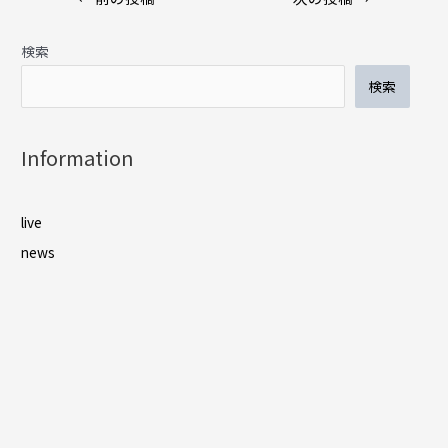
稿
ナ
検索
ビ
ゲ
検索
ー
シ
ョ
Information
ン
live
news