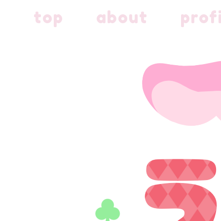
内
top
about
prof
容
を
ス
キ
ッ
プ