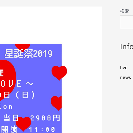
検索
Inf
live
news