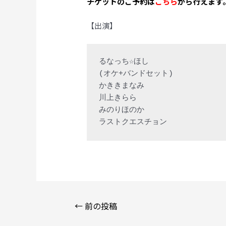
チケットのご予約は
こちら
から行えます
【出演】
るなっち☆ほし  

(オケ+バンドセット)

かききまなみ

川上きらら

みのりほのか

投
←
前の投稿
稿
ナ