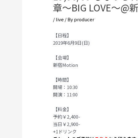
章～BIG LOVE～@新
/
live
/ By
producer
【日程】
2019年6月9日(日)
【会場】
新宿Motion
【時間】
開場：10:30
開演：11:00
【料金】
予約￥2,400-
当日￥2,900-
+1ドリンク