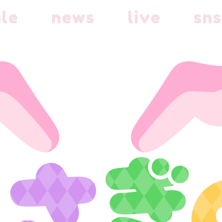
ile
news
live
sns