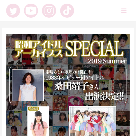
内
容
Main
を
ス
Men
キ
ッ
プ