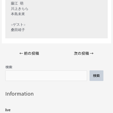
藤江 萌

川上きらら

本島未來

☆ゲスト☆

投
←
前の投稿
次の投稿
→
稿
ナ
検索
ビ
ゲ
検索
ー
シ
ョ
Information
ン
live