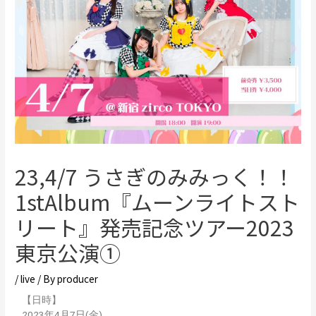
23,4/7 うさぎのみみっく！！
1stAlbum『ムーンライトスト
リート』発売記念ツアー2023
東京公演①
/
live
/ By
producer
【日時】
2023年4月7日(金)