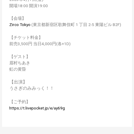
開場18:00 開演19:00
【会場】
Zirco Tokyo
(東京都新宿区歌舞伎町 1 丁目 2-5 東陽ビル B2F)
【チケット料金】
前売3,500円 当日4,000円(各+1D)
【ゲスト】
眉村ちあき
虹の黄昏
【出演】
うさぎのみみっく！！
【ご予約】
https://t.livepocket.jp/e/ay69g