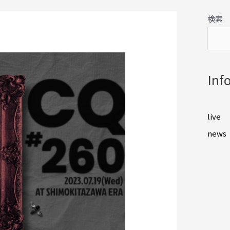
検索
Inf
live
news