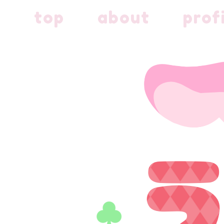
top
about
prof