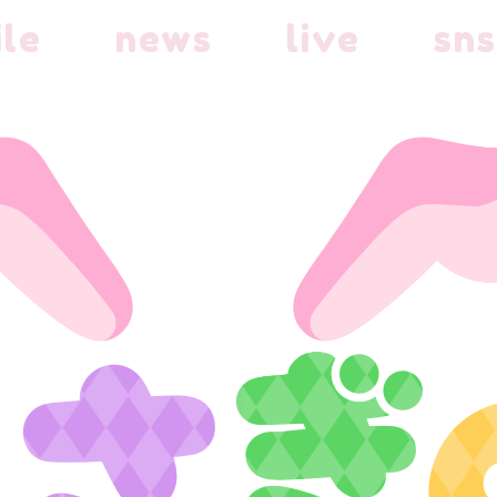
ile
news
live
sns