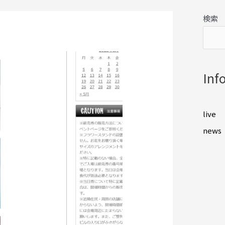
検索
Inf
live
news