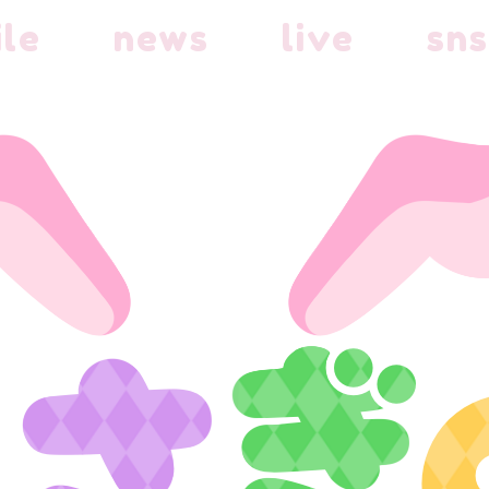
ile
news
live
sns