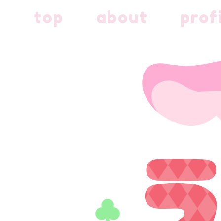
top
about
prof