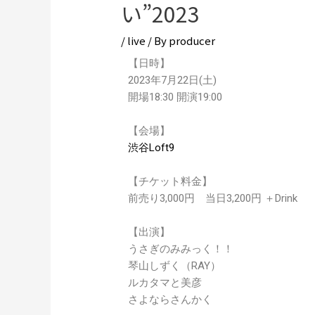
い”2023
/
live
/ By
producer
【日時】
2023年7月22日(土)
開場18:30 開演19:00
【会場】
渋谷Loft9
【チケット料金】
前売り3,000円 当日3,200円 ＋Drink
【出演】
うさぎのみみっく！！
琴山しずく（RAY）
ルカタマと美彦
さよならさんかく