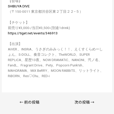
【会場】
SHIBUYA DIVE
（〒150-0011 東京都渋谷区東２丁目２２−５）
【チケット】
前売り¥3,000-/当日¥3,500-(別途1drink)
https://tiget.net/events/346913
【出演】
AiVER.、INSRiA、うさぎのみみっく！！、えくすくらめーし
ょん、S-DOLL、奏音コレクト、TheWORLD、SUPER
REPLiCA、星歴13夜、NOW DRAMATiC、NANONI、弐ノ名、
FandL、Fragrant Drive、Pety、Popcorn Punk!sh、
MAHΩRAMA、MiX BeRRY、MOON RABBiTS、リットライト、
RiBORN、Res♡Chu、RED-i
←
前の投稿
次の投稿
→