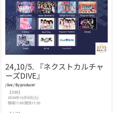
24,10/5. 『ネクストカルチャ
ーズDIVE』
/
live
/ By
producer
【日時】
2024年10月5日(土)
開場11:00 開演11:20