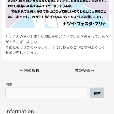
たくさんの方々と楽しい時間を過ごさせていただきまして、あり
がとうございました。
今後ともうさぎのみみっく！！に代わらぬご声援の程よろしく
お願い申し上げます。
投
←
前の投稿
次の投稿
→
稿
ナ
検索
ビ
ゲ
検索
ー
シ
ョ
Information
ン