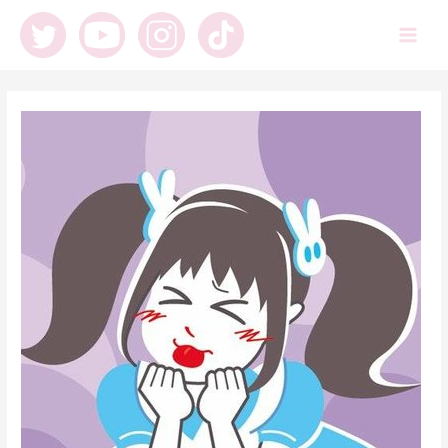
内
容
Main
を
ス
Men
キ
ッ
プ