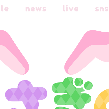
ile
news
live
sns