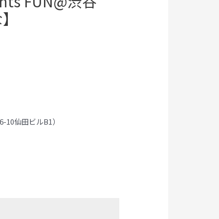
esents FUN@渋谷
な】
-10仙田ビルB1）