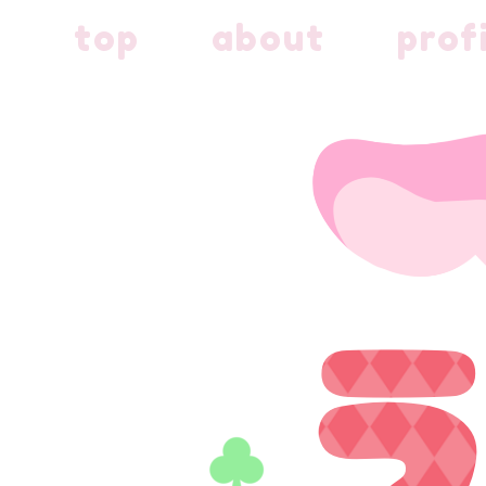
内
top
about
prof
容
を
ス
キ
ッ
プ