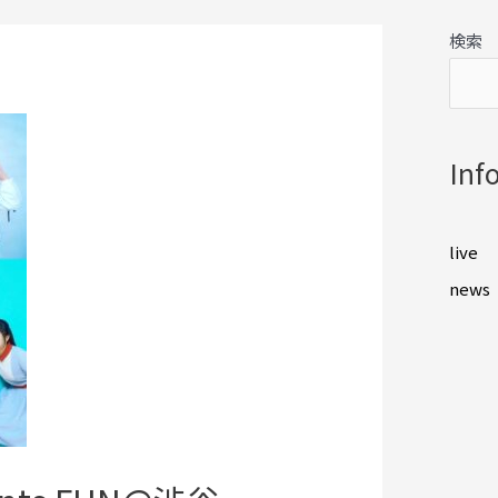
検索
Inf
live
news