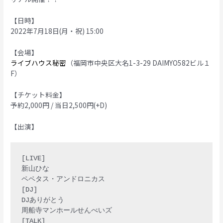
【日時】
2022年7月18日(月・祝) 15:00
【会場】
ライブハウス秘密
（福岡市中央区大名1-3-29 DAIMYO582ビル１
F）
【チケット料金】
予約2,000円 / 当日2,500円(+D)
【出演】
[LIVE]

新山ひな

ペペタス・アンドロニカス

[DJ]

DJありがとう

周船寺マンホールせんべいズ

[TALK]
