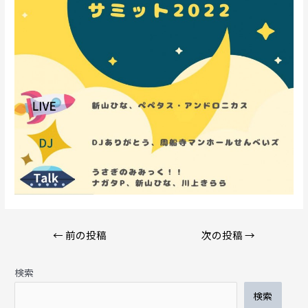
投
←
前の投稿
次の投稿
→
稿
ナ
検索
ビ
ゲ
検索
ー