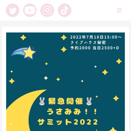
内
容
Main
を
ス
Men
キ
ッ
プ