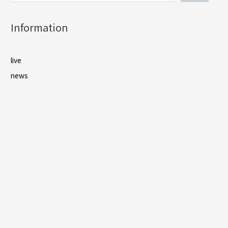
シ
ョ
Information
ン
live
news