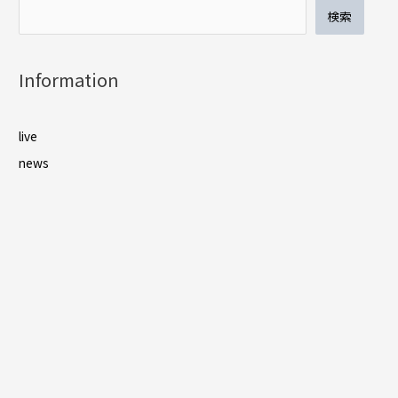
ゲ
検索
ー
シ
ョ
Information
ン
live
news