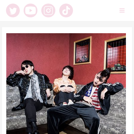
内
容
Main
を
ス
Men
キ
ッ
プ