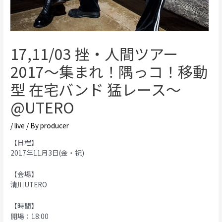
17,11/03 挫・人間ツアー
2017〜集まれ！隅っコ！移動
型 在宅バンド 猛レース〜
@UTERO
/
live
/ By
producer
【日程】
2017年11月3日(金・祝)
【会場】
清川UTERO
【時間】
開場：18:00