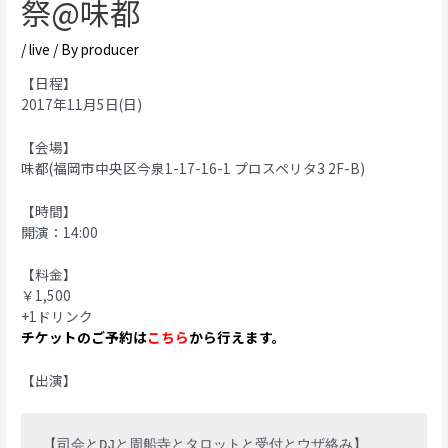
祭@味都
/
live
/ By
producer
【日程】
2017年11月5日(日)
【会場】
味都(福岡市中央区今泉1-17-16-1 プロスペリタ3 2F-B)
【時間】
開演：14:00
【料金】
￥1,500
+1ドリンク
チケットのご予約は
こちら
から行えます。
【出演】
【司会とDJと周船寺とタロットと受付とウザ絡み】
