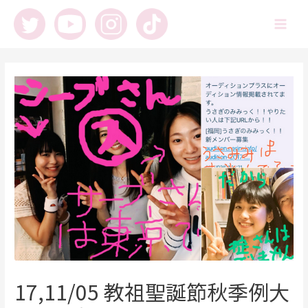
内
容
Main
を
ス
Men
キ
ッ
プ
17,11/05 教祖聖誕節秋季例大