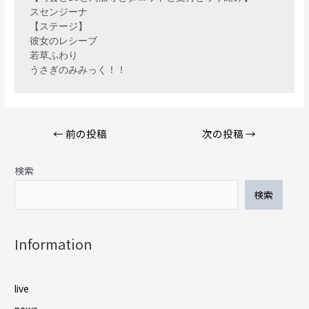
スセンジーナ

【ステージ】

彼女のレシーブ

若草ふわり

投
←
前の投稿
次の投稿
→
稿
ナ
検索
ビ
ゲ
検索
ー
シ
ョ
Information
ン
live
news