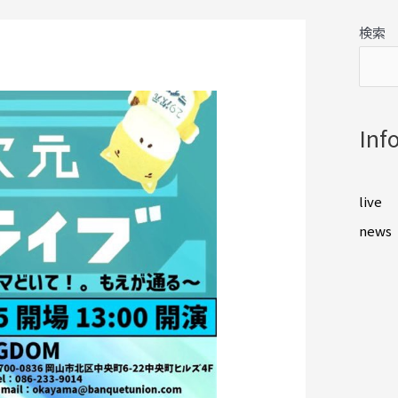
検索
Inf
live
news