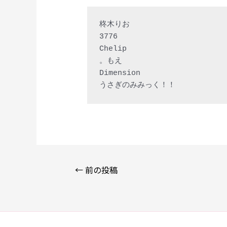
柊木りお

3776

Chelip

。もえ

Dimension

投
←
前の投稿
稿
ナ
ビ
ゲ
ー