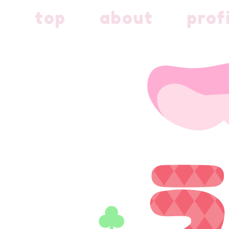
内
top
about
prof
容
を
ス
キ
ッ
プ